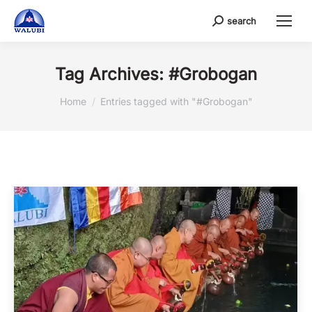
search
Search:
Tag Archives:
#Grobogan
You are here:
Home
Entries tagged with "#Grobogan"