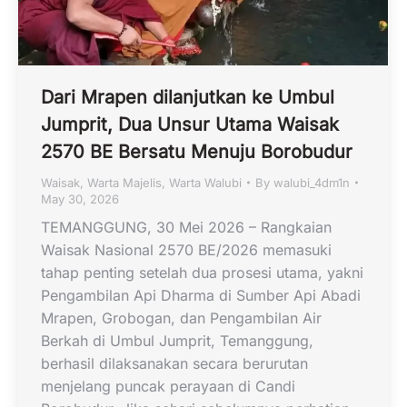
Dari Mrapen dilanjutkan ke Umbul
Jumprit, Dua Unsur Utama Waisak
2570 BE Bersatu Menuju Borobudur
Waisak
,
Warta Majelis
,
Warta Walubi
By
walubi_4dm1n
May 30, 2026
TEMANGGUNG, 30 Mei 2026 – Rangkaian
Waisak Nasional 2570 BE/2026 memasuki
tahap penting setelah dua prosesi utama, yakni
Pengambilan Api Dharma di Sumber Api Abadi
Mrapen, Grobogan, dan Pengambilan Air
Berkah di Umbul Jumprit, Temanggung,
berhasil dilaksanakan secara berurutan
menjelang puncak perayaan di Candi