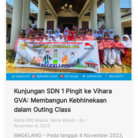
Kunjungan SDN 1 Pingit ke Vihara
GVA: Membangun Kebhinekaan
dalam Outing Class
Warta DPD Walubi
,
Warta Walubi
By
November 8, 2023
MAGELANG – Pada tanggal 4 November 2023,