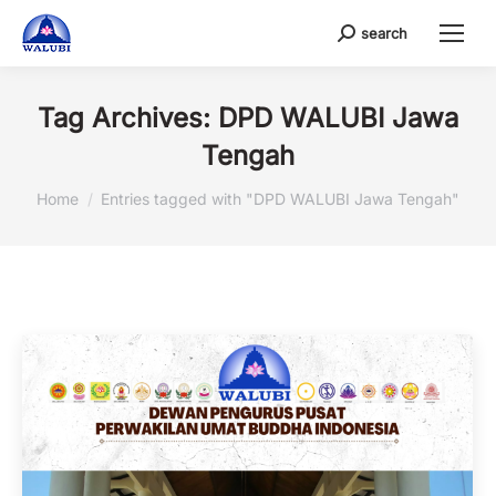
search
Search:
Tag Archives:
DPD WALUBI Jawa
Tengah
You are here:
Home
Entries tagged with "DPD WALUBI Jawa Tengah"