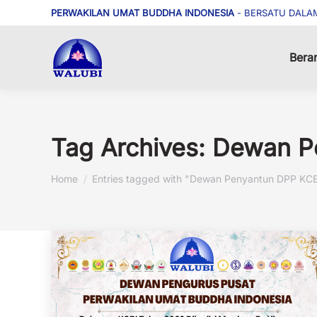
PERWAKILAN UMAT BUDDHA INDONESIA
- BERSATU DALA
Bera
Tag Archives:
Dewan P
You are here:
Home
Entries tagged with "Dewan Penyantun DPP KC