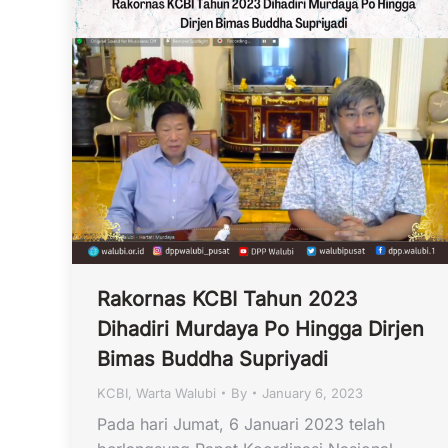
Rakornas KCBI Tahun 2023
Dihadiri Murdaya Po Hingga Dirjen
Bimas Buddha Supriyadi
KCBI
,
Warta Walubi
By
January 6, 2023
Pada hari Jumat, 6 Januari 2023 telah