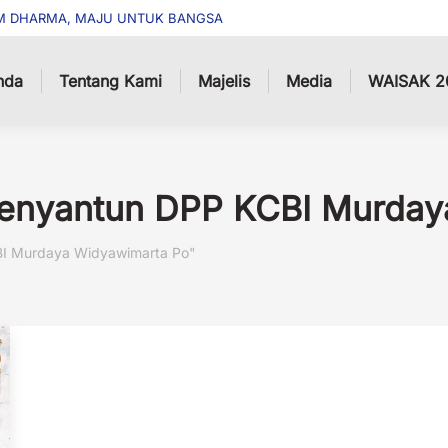
M DHARMA, MAJU UNTUK BANGSA
nda
Tentang Kami
Majelis
Media
WAISAK 2
enyantun DPP KCBI Murday
BI Murdaya Widyawimarta Po"