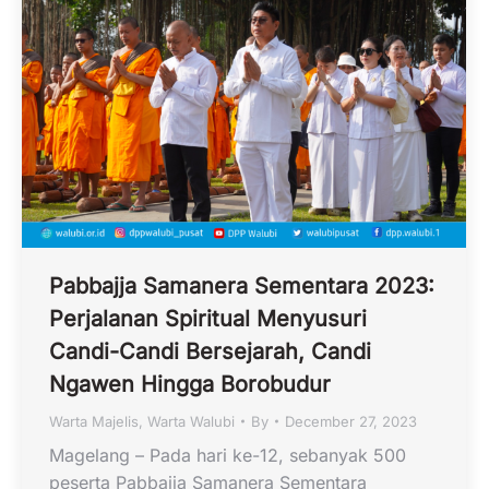
Pabbajja Samanera Sementara 2023:
Perjalanan Spiritual Menyusuri
Candi-Candi Bersejarah, Candi
Ngawen Hingga Borobudur
Warta Majelis
,
Warta Walubi
By
December 27, 2023
Magelang – Pada hari ke-12, sebanyak 500
peserta Pabbajja Samanera Sementara