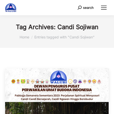
search
Search:
Tag Archives:
Candi Sojiwan
You are here:
Home
Entries tagged with "Candi Sojiwan"