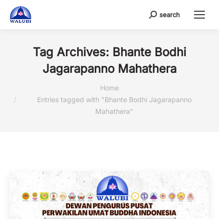
search
Search:
Tag Archives:
Bhante Bodhi
Jagarapanno Mahathera
You are here:
Home
Entries tagged with "Bhante Bodhi Jagarapanno
Mahathera"