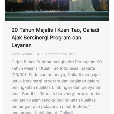
20 Tahun Majelis I Kuan Tao, Caliadi
Ajak Bersinergi Program dan
Layanan
Warta Walubi
By
September 29, 2019
Dirjen Bimas Buddha menghadiri Peringatan 20
Tahun Majelis I Kuan Tao Indonesia, Jakarta
(29/09). Pada sambutannya, Caliadi mengajak
untuk bersinergi program dan kegiatan dalam
peningkatan kualitas bimbingan dan pelayanan
umat Buddha. “Marilah bersinergi program dan
kegiatan dalam rangka peningkatan kualitas
bimbingan dan pelayanan umat Buddha,”
ungkapnya. Lebih lanjut, Caliadi