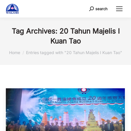
search
Search:
Tag Archives:
20 Tahun Majelis I
Kuan Tao
You are here:
Home
Entries tagged with "20 Tahun Majelis I Kuan Tao"