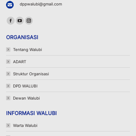
dppwalubi@gmail.com
Find us on:
Facebook
YouTube
Instagram
page
page
page
ORGANISASI
opens
opens
opens
in
in
in
Tentang Walubi
new
new
new
ADART
window
window
window
Struktur Organisasi
DPD WALUBI
Dewan Walubi
INFORMASI WALUBI
Warta Walubi