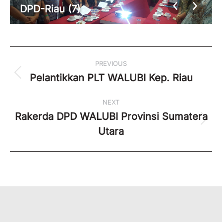
DPD-Riau (7)
Album
PREVIOUS
navigation
Pelantikkan PLT WALUBI Kep. Riau
Previous
album:
NEXT
Rakerda DPD WALUBI Provinsi Sumatera
Next
Utara
album: