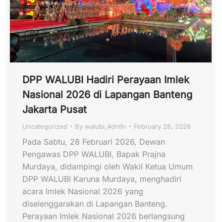
DPP WALUBI Hadiri Perayaan Imlek
Nasional 2026 di Lapangan Banteng
Jakarta Pusat
Uncategorized
By
walubi_4dm1n
February 28, 2026
Pada Sabtu, 28 Februari 2026, Dewan
Pengawas DPP WALUBI, Bapak Prajna
Murdaya, didampingi oleh Wakil Ketua Umum
DPP WALUBI Karuna Murdaya, menghadiri
acara Imlek Nasional 2026 yang
diselenggarakan di Lapangan Banteng.
Perayaan Imlek Nasional 2026 berlangsung