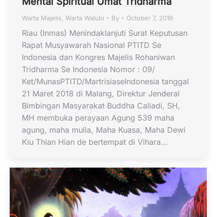
Mental Spiritual Umat Tridharma
Warta Majelis
,
Warta Walubi
By
October 7, 2019
Riau (Inmas) Menindaklanjuti Surat Keputusan
Rapat Musyawarah Nasional PTITD Se
Indonesia dan Kongres Majelis Rohaniwan
Tridharma Se Indonesia Nomor : 09/
Ket/MunasPTITD/MartrisiaseIndonesia tanggal
21 Maret 2018 di Malang, Direktur Jenderal
Bimbingan Masyarakat Buddha Caliadi, SH,
MH membuka perayaan Agung 539 maha
agung, maha mulia, Maha Kuasa, Maha Dewi
Kiu Thian Hian de bertempat di Vihara…