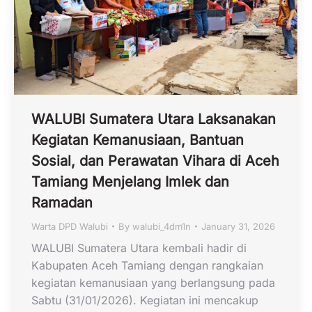
WALUBI Sumatera Utara Laksanakan
Kegiatan Kemanusiaan, Bantuan
Sosial, dan Perawatan Vihara di Aceh
Tamiang Menjelang Imlek dan
Ramadan
Warta DPD Walubi
By
walubi_4dm1n
January 31, 2026
WALUBI Sumatera Utara kembali hadir di
Kabupaten Aceh Tamiang dengan rangkaian
kegiatan kemanusiaan yang berlangsung pada
Sabtu (31/01/2026). Kegiatan ini mencakup