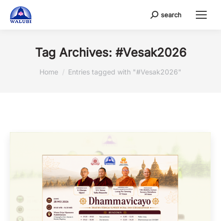
search
Search:
Tag Archives:
#Vesak2026
You are here:
Home
Entries tagged with "#Vesak2026"