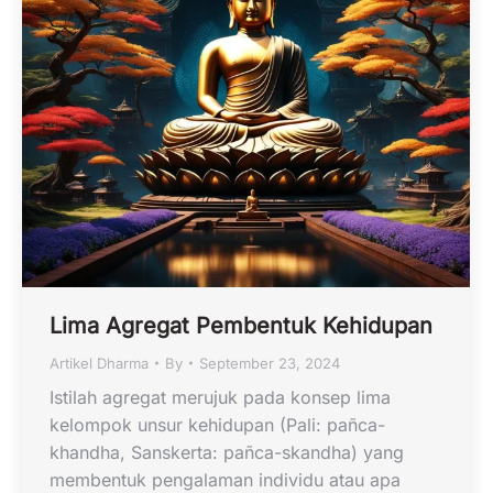
Lima Agregat Pembentuk Kehidupan
Artikel Dharma
By
September 23, 2024
Istilah agregat merujuk pada konsep lima
kelompok unsur kehidupan (Pali: pañca-
khandha, Sanskerta: pañca-skandha) yang
membentuk pengalaman individu atau apa