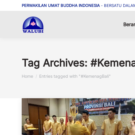
PERWAKILAN UMAT BUDDHA INDONESIA
- BERSATU DALA
Bera
Tag Archives:
#Kemena
You are here:
Home
Entries tagged with "#KemenagBali"