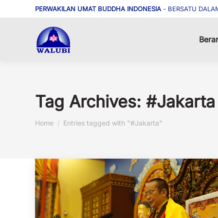
PERWAKILAN UMAT BUDDHA INDONESIA
- BERSATU DALA
Bera
Tag Archives:
#Jakarta
You are here:
Home
Entries tagged with "#Jakarta"