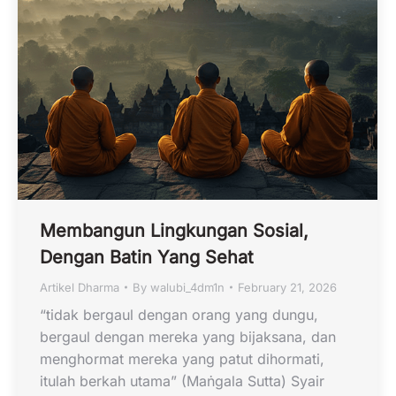
Membangun Lingkungan Sosial,
Dengan Batin Yang Sehat
Artikel Dharma
By
walubi_4dm1n
February 21, 2026
“tidak bergaul dengan orang yang dungu,
bergaul dengan mereka yang bijaksana, dan
menghormat mereka yang patut dihormati,
itulah berkah utama” (Maṅgala Sutta) Syair